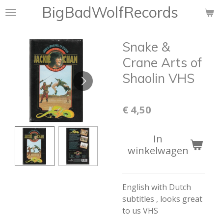
BigBadWolfRecords
Ga
direct
naar
Snake &
de
hoofdinhoud
Crane Arts of
Shaolin VHS
€ 4,50
In
winkelwagen
English with Dutch
subtitles , looks great
to us VHS