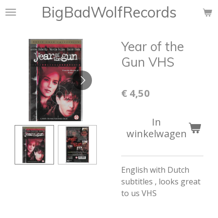
BigBadWolfRecords
Ga
direct
naar
Year of the
de
hoofdinhoud
Gun VHS
€ 4,50
In
winkelwagen
English with Dutch
subtitles , looks great
to us VHS