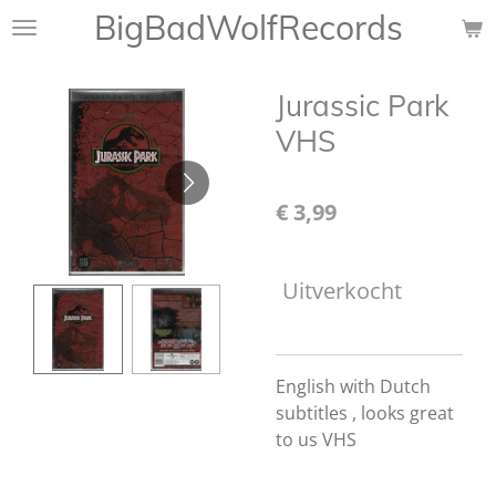
BigBadWolfRecords
Ga
direct
naar
Jurassic Park
de
hoofdinhoud
VHS
€ 3,99
Uitverkocht
English with Dutch
subtitles , looks great
to us VHS