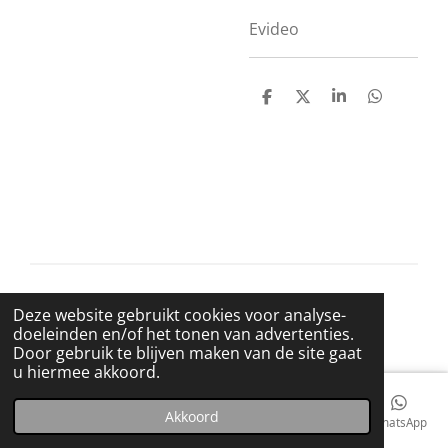
Evideo
D
D
S
D
e
e
h
e
l
e
a
l
e
l
r
e
n
e
n
© 2021 BigBadWolfRecords
Deze website gebruikt cookies voor analyse-
Powered by
JouwWeb
doeleinden en/of het tonen van advertenties.
Door gebruik te blijven maken van de site gaat
u hiermee akkoord.
Akkoord
E-mailadres
Telefoonnummer
Kaart
Facebook
WhatsApp