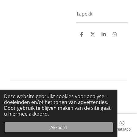
Tapekk
D
D
S
D
e
e
h
e
l
e
a
l
e
l
r
e
n
e
n
© 2021 BigBadWolfRecords
Deze website gebruikt cookies voor analyse-
Powered by
JouwWeb
doeleinden en/of het tonen van advertenties.
Door gebruik te blijven maken van de site gaat
u hiermee akkoord.
Akkoord
E-mailadres
Telefoonnummer
Kaart
Facebook
WhatsApp