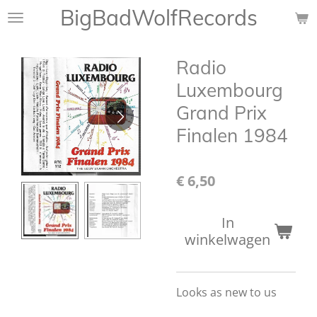
BigBadWolfRecords
Ga
direct
naar
Radio
de
hoofdinhoud
Luxembourg
Grand Prix
Finalen 1984
€ 6,50
In
winkelwagen
Looks as new to us