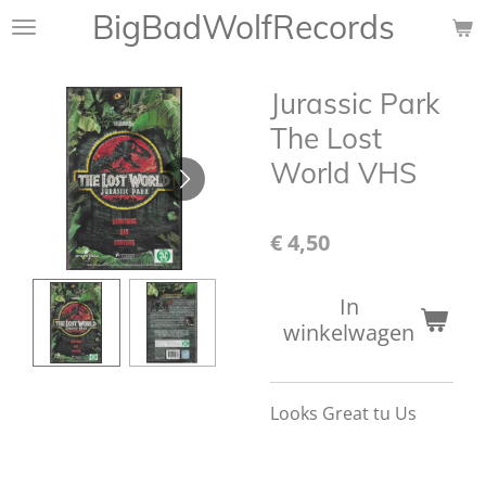
BigBadWolfRecords
Ga
direct
naar
Jurassic Park
de
hoofdinhoud
The Lost
World VHS
€ 4,50
In
winkelwagen
Looks Great tu Us