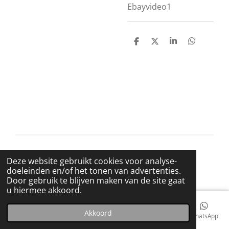
Ebayvideo1
D
D
S
D
e
e
h
e
l
e
a
l
e
l
r
e
n
e
n
© 2021 BigBadWolfRecords
Deze website gebruikt cookies voor analyse-
Powered by
JouwWeb
doeleinden en/of het tonen van advertenties.
Door gebruik te blijven maken van de site gaat
u hiermee akkoord.
Akkoord
E-mailadres
Telefoonnummer
Kaart
Facebook
WhatsApp