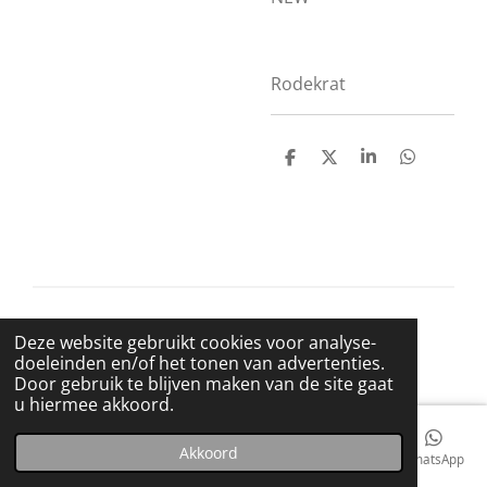
Rodekrat
D
D
S
D
e
e
h
e
l
e
a
l
e
l
r
e
n
e
n
© 2021 BigBadWolfRecords
Deze website gebruikt cookies voor analyse-
Powered by
JouwWeb
doeleinden en/of het tonen van advertenties.
Door gebruik te blijven maken van de site gaat
u hiermee akkoord.
Akkoord
E-mailadres
Telefoonnummer
Kaart
Facebook
WhatsApp