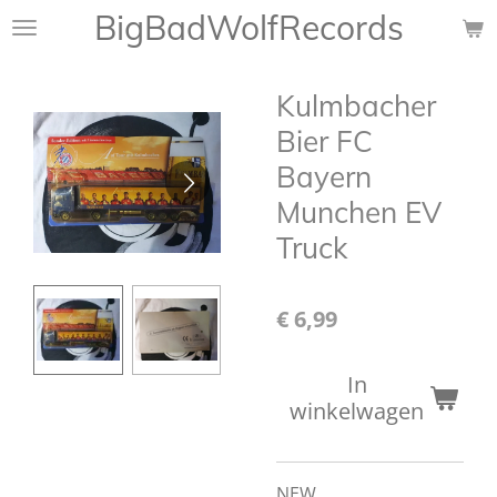
BigBadWolfRecords
Ga
direct
naar
Kulmbacher
de
hoofdinhoud
Bier FC
Bayern
Munchen EV
Truck
€ 6,99
In
winkelwagen
NEW