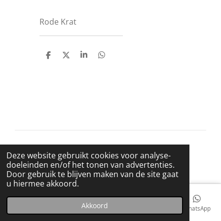
Rode Krat
D
D
S
D
e
e
h
e
l
e
a
l
e
l
r
e
n
e
n
© 2021 BigBadWolfRecords
Deze website gebruikt cookies voor analyse-
Powered by
JouwWeb
doeleinden en/of het tonen van advertenties.
Door gebruik te blijven maken van de site gaat
u hiermee akkoord.
Akkoord
E-mailadres
Telefoonnummer
Kaart
Facebook
WhatsApp