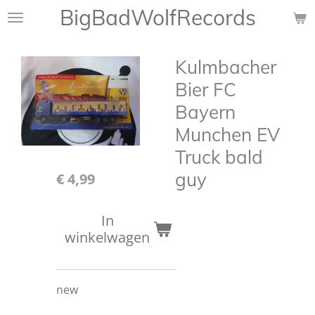
BigBadWolfRecords
Ga
direct
naar
Kulmbacher
de
hoofdinhoud
Bier FC
Bayern
Munchen EV
Truck bald
guy
€ 4,99
In
winkelwagen
new