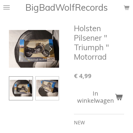
BigBadWolfRecords
Ga
direct
naar
Holsten
de
hoofdinhoud
Pilsener "
Triumph "
Motorrad
€ 4,99
In
winkelwagen
NEW