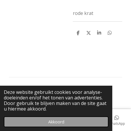
rode krat
D
D
S
D
e
e
h
e
l
e
a
l
e
l
r
e
n
e
n
© 2021 BigBadWolfRecords
Deze website gebruikt cookies voor analyse-
Powered by
JouwWeb
doeleinden en/of het tonen van advertenties.
Door gebruik te blijven maken van de site gaat
u hiermee akkoord.
Akkoord
E-mailadres
Telefoonnummer
Kaart
Facebook
WhatsApp