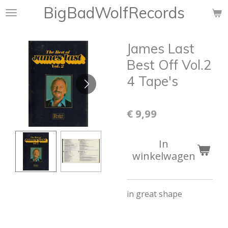
BigBadWolfRecords
Ga
direct
naar
James Last
de
hoofdinhoud
Best Off Vol.2
4 Tape's
€ 9,99
In
winkelwagen
in great shape