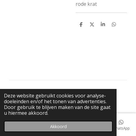
rode krat
D
D
S
D
e
e
h
e
l
e
a
l
e
l
r
e
n
e
n
© 2021 BigBadWolfRecords
Deze website gebruikt cookies voor analyse-
Powered by
JouwWeb
doeleinden en/of het tonen van advertenties.
Door gebruik te blijven maken van de site gaat
u hiermee akkoord.
Akkoord
E-mailadres
Telefoonnummer
Kaart
Facebook
WhatsApp