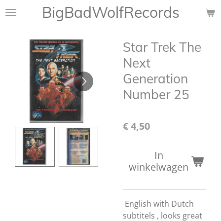
BigBadWolfRecords
Ga
direct
naar
Star Trek The
de
hoofdinhoud
Next
Generation
Number 25
€ 4,50
In
winkelwagen
English with Dutch
subtitels , looks great