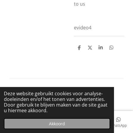
to us
evideo4
D
D
S
D
e
e
h
e
l
e
a
l
e
l
r
e
n
e
n
© 2021 BigBadWolfRecords
Deze website gebruikt cookies voor analyse-
Powered by
JouwWeb
doeleinden en/of het tonen van advertenties.
Door gebruik te blijven maken van de site gaat
u hiermee akkoord.
Akkoord
E-mailadres
Telefoonnummer
Kaart
Facebook
WhatsApp