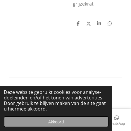
grijzekrat
D
D
S
D
e
e
h
e
l
e
a
l
e
l
r
e
n
e
n
© 2021 BigBadWolfRecords
Deze website gebruikt cookies voor analyse-
Powered by
JouwWeb
doeleinden en/of het tonen van advertenties.
Door gebruik te blijven maken van de site gaat
u hiermee akkoord.
Akkoord
E-mailadres
Telefoonnummer
Kaart
Facebook
WhatsApp