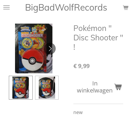
BigBadWolfRecords
Ga
direct
naar
Pokémon "
de
hoofdinhoud
Disc Shooter "
!
€ 9,99
In
winkelwagen
new