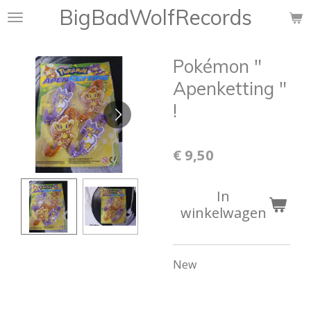
BigBadWolfRecords
Ga
direct
naar
Pokémon "
de
hoofdinhoud
Apenketting "
!
€ 9,50
In
winkelwagen
New