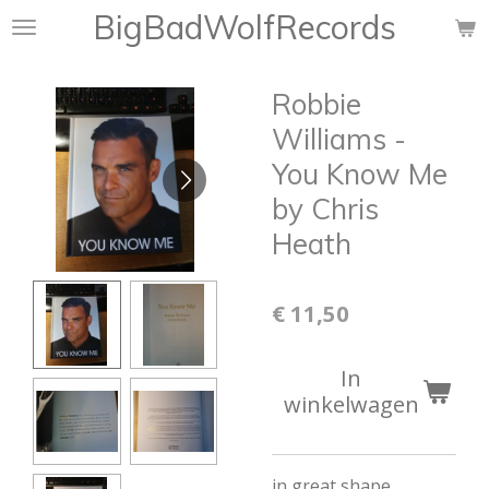
BigBadWolfRecords
Ga
direct
naar
Robbie
de
hoofdinhoud
Williams -
You Know Me
by Chris
Heath
€ 11,50
In
winkelwagen
in great shape