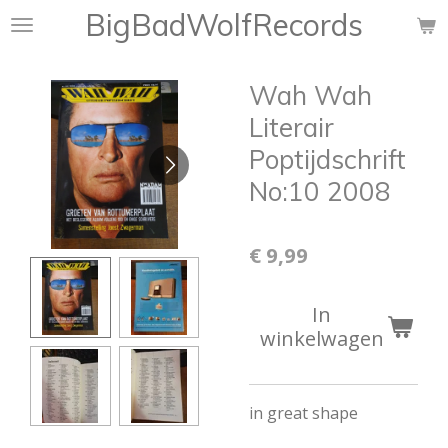
BigBadWolfRecords
Ga
direct
naar
Wah Wah
de
hoofdinhoud
Literair
Poptijdschrift
No:10 2008
€ 9,99
In
winkelwagen
in great shape