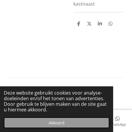
kastnaast
D
D
S
D
e
e
h
e
l
e
a
l
e
l
r
e
n
e
n
© 2021 BigBadWolfRecords
Deze website gebruikt cookies voor analyse-
Powered by
JouwWeb
doeleinden en/of het tonen van advertenties.
Door gebruik te blijven maken van de site gaat
u hiermee akkoord.
Akkoord
E-mailadres
Telefoonnummer
Kaart
Facebook
WhatsApp