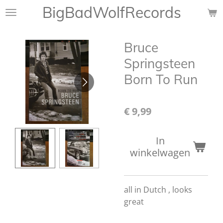
BigBadWolfRecords
Ga
direct
naar
Bruce
de
hoofdinhoud
Springsteen
Born To Run
€ 9,99
In
winkelwagen
all in Dutch , looks
great