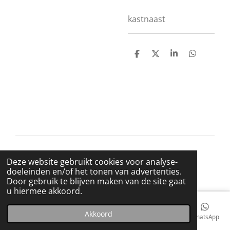
kastnaast
D
D
S
D
e
e
h
e
l
e
a
l
e
l
r
e
n
e
n
© 2021 BigBadWolfRecords
Deze website gebruikt cookies voor analyse-
Powered by
JouwWeb
doeleinden en/of het tonen van advertenties.
Door gebruik te blijven maken van de site gaat
u hiermee akkoord.
Akkoord
E-mailadres
Telefoonnummer
Kaart
Facebook
WhatsApp