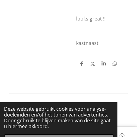
looks great !!
kastnaast
D
D
S
D
e
e
h
e
l
e
a
l
e
l
r
e
n
e
n
© 2021 BigBadWolfRecords
Deze website gebruikt cookies voor analyse-
Powered by
JouwWeb
doeleinden en/of het tonen van advertenties.
Door gebruik te blijven maken van de site gaat
u hiermee akkoord.