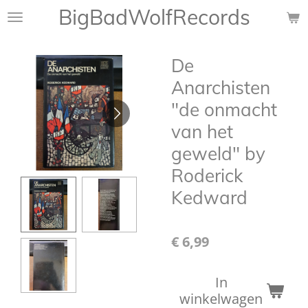
BigBadWolfRecords
Ga
direct
naar
De
de
hoofdinhoud
Anarchisten
"de onmacht
van het
geweld" by
Roderick
Kedward
€ 6,99
In
winkelwagen