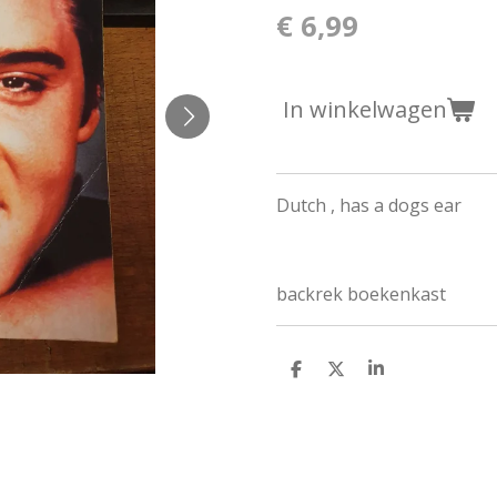
€ 6,99
In winkelwagen
Dutch , has a dogs ear
backrek boekenkast
D
D
S
e
e
h
l
e
a
e
l
r
n
e