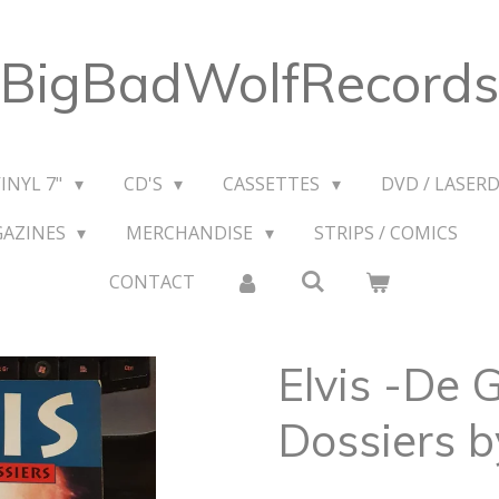
BigBadWolfRecords
VINYL 7"
CD'S
CASSETTES
DVD / LASERD
GAZINES
MERCHANDISE
STRIPS / COMICS
CONTACT
Elvis -De 
Dossiers b