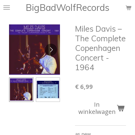
BigBadWolfRecords
Ga
direct
naar
Miles Davis –
de
hoofdinhoud
The Complete
Copenhagen
Concert -
1964
€ 6,99
In
winkelwagen
as new