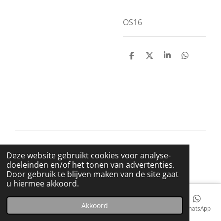
OS16
D
D
S
D
e
e
h
e
l
e
a
l
e
l
r
e
n
e
n
© 2021 BigBadWolfRecords
Deze website gebruikt cookies voor analyse-
Powered by
JouwWeb
doeleinden en/of het tonen van advertenties.
Door gebruik te blijven maken van de site gaat
u hiermee akkoord.
Akkoord
E-mailadres
Telefoonnummer
Kaart
Facebook
WhatsApp