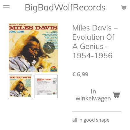
BigBadWolfRecords
Ga
direct
naar
Miles Davis –
de
hoofdinhoud
Evolution Of
A Genius -
1954-1956
€ 6,99
In
winkelwagen
all in good shape