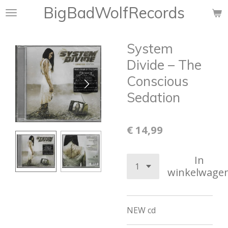
BigBadWolfRecords
Ga
direct
naar
System
de
hoofdinhoud
Divide ‎– The
Conscious
Sedation
€ 14,99
In
winkelwage
NEW cd