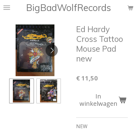
BigBadWolfRecords
Ga
direct
naar
Ed Hardy
de
hoofdinhoud
Cross Tattoo
Mouse Pad
new
€ 11,50
In
winkelwagen
NEW