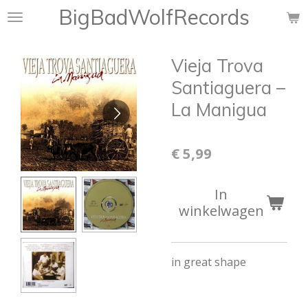
BigBadWolfRecords
Ga
direct
naar
Vieja Trova
de
hoofdinhoud
Santiaguera ‎–
La Manigua
€ 5,99
In
winkelwagen
in great shape