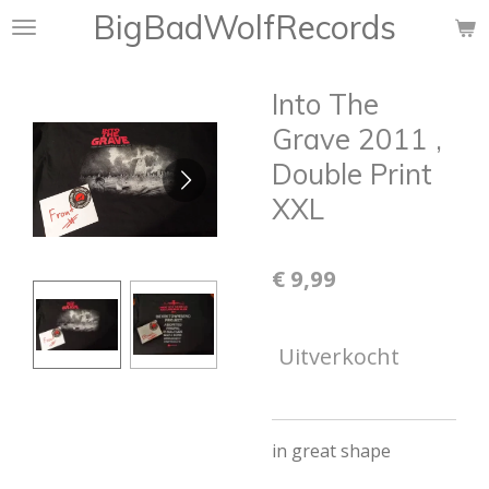
BigBadWolfRecords
Ga
direct
naar
Into The
de
hoofdinhoud
Grave 2011 ,
Double Print
XXL
€ 9,99
Uitverkocht
in great shape