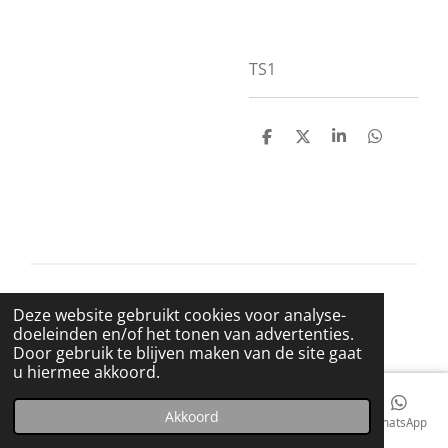
TS1
D
D
S
D
e
e
h
e
l
e
a
l
e
l
r
e
n
e
n
© 2021 BigBadWolfRecords
Deze website gebruikt cookies voor analyse-
Powered by
JouwWeb
doeleinden en/of het tonen van advertenties.
Door gebruik te blijven maken van de site gaat
u hiermee akkoord.
Akkoord
E-mailadres
Telefoonnummer
Kaart
Facebook
WhatsApp