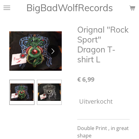
BigBadWolfRecords
Ga
direct
naar
Orignal "Rock
de
hoofdinhoud
Sport"
Dragon T-
shirt L
€ 6,99
Uitverkocht
Double Print , in great
shape