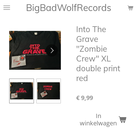
BigBadWolfRecords
Ga
direct
naar
Into The
de
hoofdinhoud
Grave
"Zombie
Crew" XL
double print
red
€ 9,99
In
winkelwagen