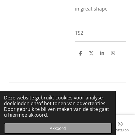
in great shape
TS2
D
D
S
D
e
e
h
e
l
e
a
l
e
l
r
e
n
e
n
© 2021 BigBadWolfRecords
Deze website gebruikt cookies voor analyse-
Powered by
JouwWeb
doeleinden en/of het tonen van advertenties.
Door gebruik te blijven maken van de site gaat
u hiermee akkoord.
Akkoord
E-mailadres
Telefoonnummer
Kaart
Facebook
WhatsApp