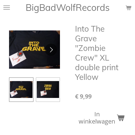
BigBadWolfRecords
Ga
direct
naar
Into The
de
hoofdinhoud
Grave
"Zombie
Crew" XL
double print
Yellow
€ 9,99
In
winkelwagen