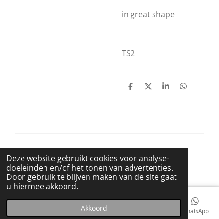
in great shape
TS2
D
D
S
D
e
e
h
e
l
e
a
l
e
l
r
e
n
e
n
© 2021 BigBadWolfRecords
Deze website gebruikt cookies voor analyse-
Powered by
JouwWeb
doeleinden en/of het tonen van advertenties.
Door gebruik te blijven maken van de site gaat
u hiermee akkoord.
Akkoord
E-mailadres
Telefoonnummer
Kaart
Facebook
WhatsApp