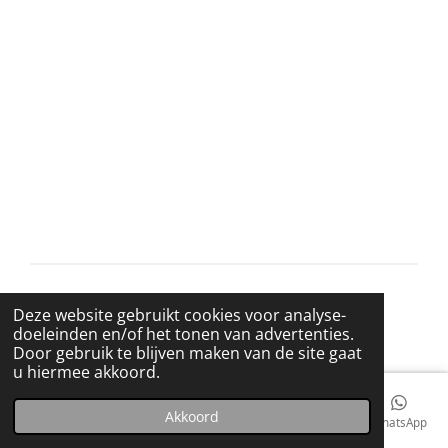
e
l
r
e
n
e
n
© 2021 BigBadWolfRecords
Deze website gebruikt cookies voor analyse-
Powered by
JouwWeb
doeleinden en/of het tonen van advertenties.
Door gebruik te blijven maken van de site gaat
u hiermee akkoord.
Akkoord
E-mailadres
Telefoonnummer
Kaart
Facebook
WhatsApp