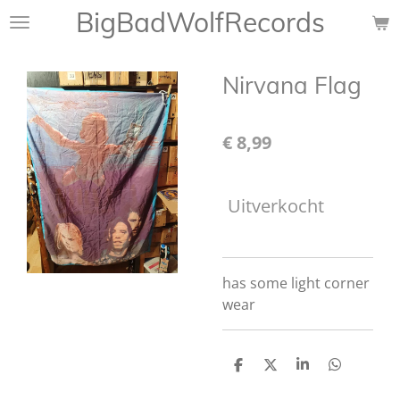
BigBadWolfRecords
Ga
direct
naar
Nirvana Flag
de
hoofdinhoud
€ 8,99
Uitverkocht
has some light corner
wear
D
D
S
D
e
e
h
e
l
e
a
l