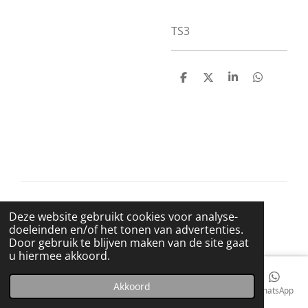
TS3
D
D
S
D
e
e
h
e
l
e
a
l
e
l
r
e
n
e
n
© 2021 BigBadWolfRecords
Deze website gebruikt cookies voor analyse-
Powered by
JouwWeb
doeleinden en/of het tonen van advertenties.
Door gebruik te blijven maken van de site gaat
u hiermee akkoord.
Akkoord
E-mailadres
Telefoonnummer
Kaart
Facebook
WhatsApp