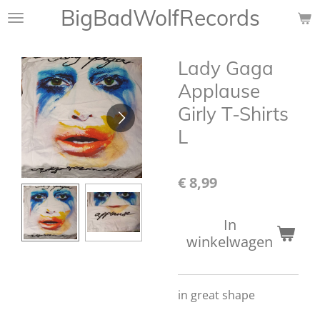
BigBadWolfRecords
Ga
direct
naar
Lady Gaga
de
hoofdinhoud
Applause
Girly T-Shirts
L
€ 8,99
In
winkelwagen
in great shape