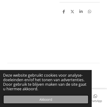
D
D
S
D
e
e
h
e
l
e
a
l
e
l
r
e
n
e
n
© 2021 BigBadWolfRecords
Deze website gebruikt cookies voor analyse-
Powered by
JouwWeb
doeleinden en/of het tonen van advertenties.
Door gebruik te blijven maken van de site gaat
u hiermee akkoord.
Akkoord
E-mailadres
Telefoonnummer
Kaart
Facebook
WhatsApp