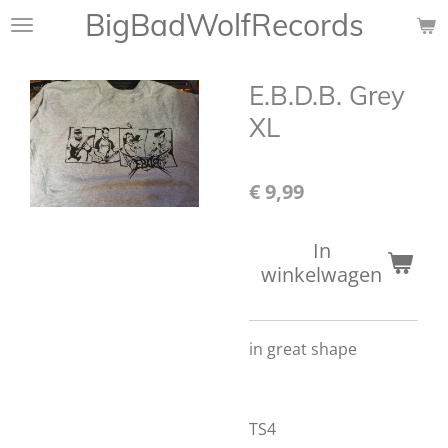
BigBadWolfRecords
Ga
direct
naar
E.B.D.B. Grey
de
hoofdinhoud
XL
€ 9,99
In
winkelwagen
in great shape
TS4