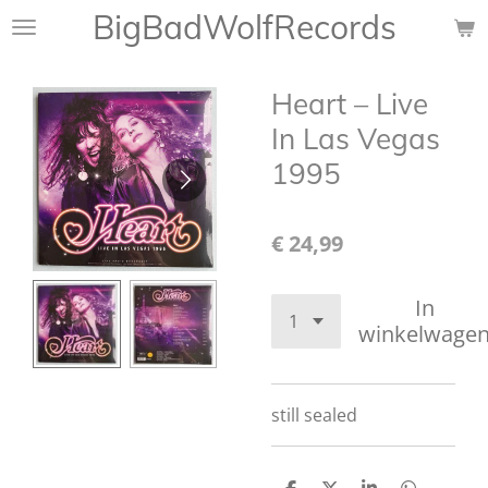
BigBadWolfRecords
Ga
direct
naar
Heart – Live
de
hoofdinhoud
In Las Vegas
1995
€ 24,99
In
winkelwage
still sealed