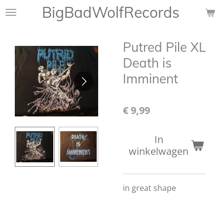
BigBadWolfRecords
Ga
direct
naar
Putred Pile XL
de
hoofdinhoud
Death is
Imminent
€ 9,99
In
winkelwagen
in great shape