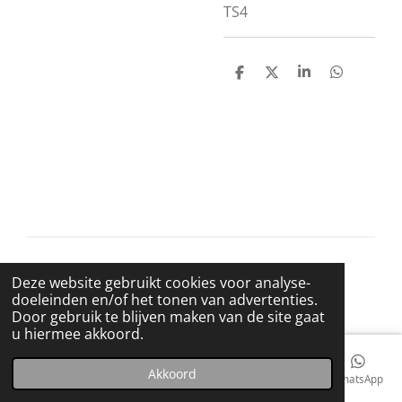
TS4
D
D
S
D
e
e
h
e
l
e
a
l
e
l
r
e
n
e
n
© 2021 BigBadWolfRecords
Deze website gebruikt cookies voor analyse-
Powered by
JouwWeb
doeleinden en/of het tonen van advertenties.
Door gebruik te blijven maken van de site gaat
u hiermee akkoord.
Akkoord
E-mailadres
Telefoonnummer
Kaart
Facebook
WhatsApp