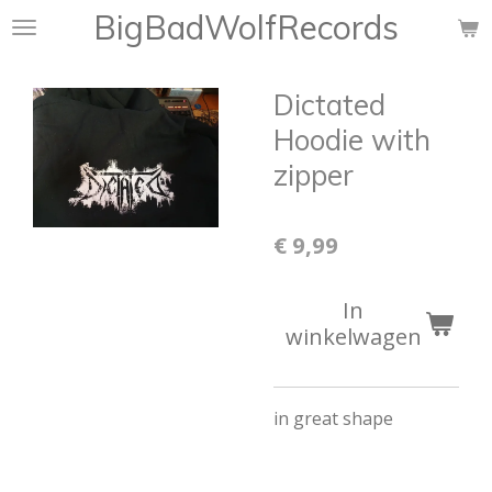
BigBadWolfRecords
Ga
direct
naar
Dictated
de
hoofdinhoud
Hoodie with
zipper
€ 9,99
In
winkelwagen
in great shape