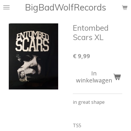
BigBadWolfRecords
Ga
direct
naar
Entombed
de
hoofdinhoud
Scars XL
€ 9,99
In
winkelwagen
in great shape
TS5