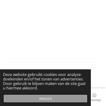
l
e
a
l
e
l
r
e
n
e
n
© 2021 BigBadWolfRecords
Deze website gebruikt cookies voor analyse-
Powered by
JouwWeb
doeleinden en/of het tonen van advertenties.
Door gebruik te blijven maken van de site gaat
u hiermee akkoord.
Akkoord
E-mailadres
Telefoonnummer
Kaart
Facebook
WhatsApp