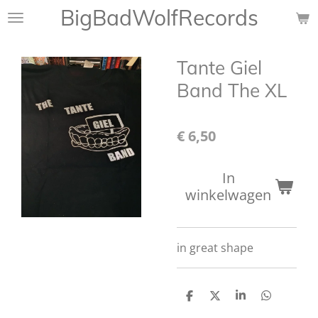
BigBadWolfRecords
Ga
direct
naar
Tante Giel
de
hoofdinhoud
Band The XL
€ 6,50
In
winkelwagen
in great shape
D
D
S
D
e
e
h
e