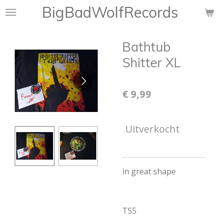
BigBadWolfRecords
Ga
direct
naar
Bathtub
de
hoofdinhoud
Shitter XL
€ 9,99
Uitverkocht
in great shape
TS5