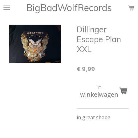
BigBadWolfRecords
Ga
direct
naar
Dillinger
de
hoofdinhoud
Escape Plan
XXL
€ 9,99
In
winkelwagen
in great shape