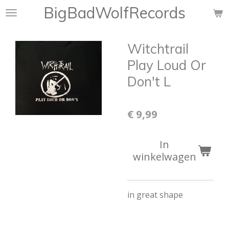
BigBadWolfRecords
Ga
direct
naar
Witchtrail
de
hoofdinhoud
Play Loud Or
Don't L
€ 9,99
In
winkelwagen
in great shape