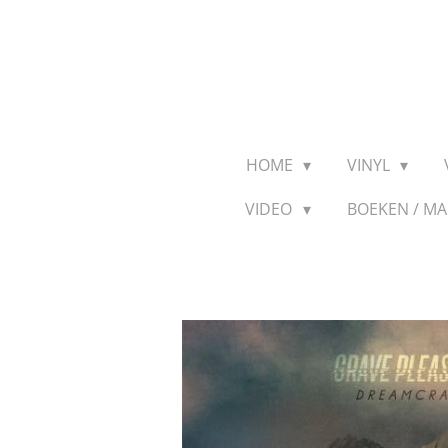
Ga
direct
naar
de
hoofdinhoud
HOME
VINYL
VIDEO
BOEKEN / M