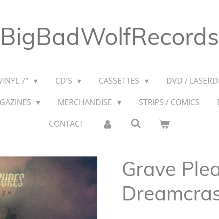
BigBadWolfRecords
VINYL 7"
CD'S
CASSETTES
DVD / LASERDI
AGAZINES
MERCHANDISE
STRIPS / COMICS
CONTACT
Grave Plea
Dreamcra