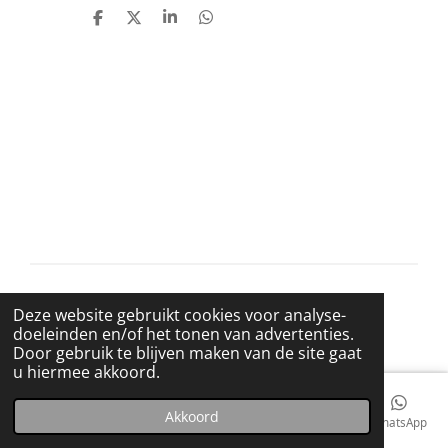
D
D
S
D
e
e
h
e
l
e
a
l
e
l
r
e
n
e
n
© 2021 BigBadWolfRecords
Deze website gebruikt cookies voor analyse-
Powered by
JouwWeb
doeleinden en/of het tonen van advertenties.
Door gebruik te blijven maken van de site gaat
u hiermee akkoord.
Akkoord
E-mailadres
Telefoonnummer
Kaart
Facebook
WhatsApp