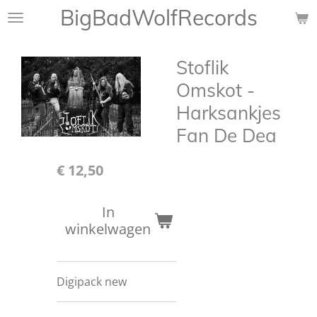
BigBadWolfRecords
Ga
direct
naar
Stoflik
de
hoofdinhoud
Omskot -
Harksankjes
Fan De Dea
€ 12,50
In
winkelwagen
Digipack new