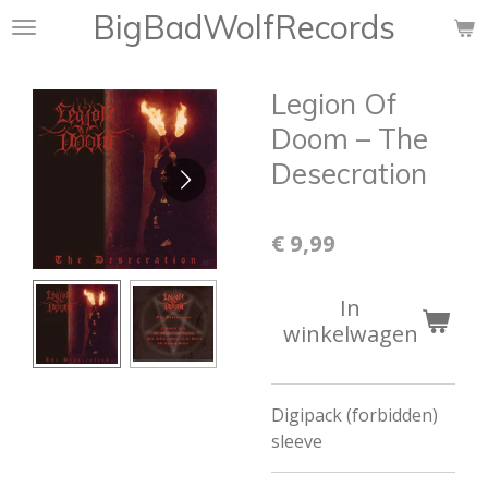
BigBadWolfRecords
Ga
direct
naar
Legion Of
de
hoofdinhoud
Doom – The
Desecration
€ 9,99
In
winkelwagen
Digipack (forbidden)
sleeve