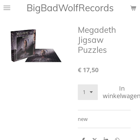
BigBadWolfRecords
Ga
direct
naar
Megadeth
de
hoofdinhoud
Jigsaw
Puzzles
€ 17,50
In
winkelwage
new