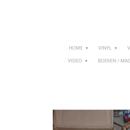
Ga
direct
naar
de
hoofdinhoud
HOME
VINYL
VIDEO
BOEKEN / MA