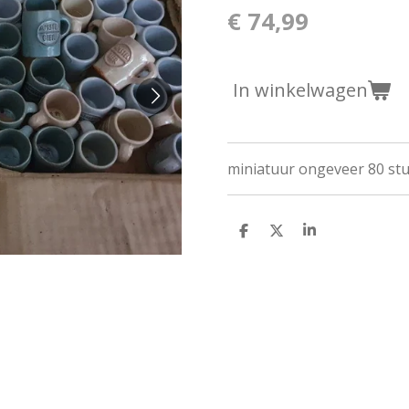
€ 74,99
In winkelwagen
miniatuur ongeveer 80 st
D
D
S
e
e
h
l
e
a
e
l
r
n
e