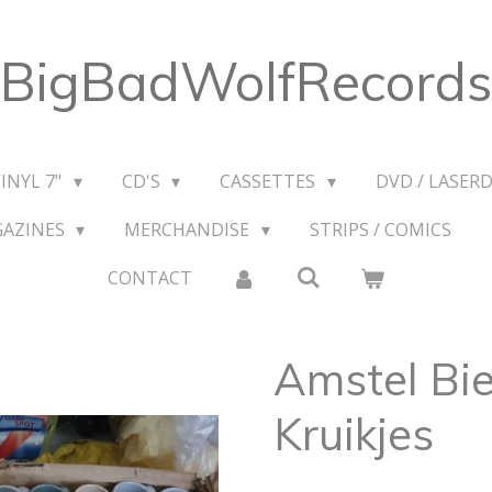
BigBadWolfRecords
VINYL 7"
CD'S
CASSETTES
DVD / LASERD
GAZINES
MERCHANDISE
STRIPS / COMICS
CONTACT
Amstel Bie
Kruikjes