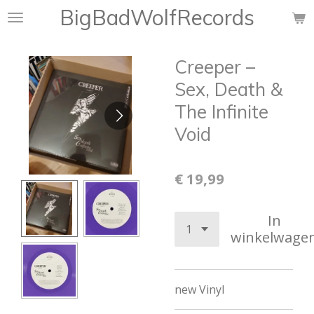
BigBadWolfRecords
Ga
direct
naar
Creeper ‎–
de
hoofdinhoud
Sex, Death &
The Infinite
Void
€ 19,99
In
winkelwage
new Vinyl