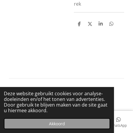
rek
D
D
S
D
e
e
h
e
l
e
a
l
e
l
r
e
n
e
n
© 2021 BigBadWolfRecords
Deze website gebruikt cookies voor analyse-
Powered by
JouwWeb
doeleinden en/of het tonen van advertenties.
Door gebruik te blijven maken van de site gaat
u hiermee akkoord.
Akkoord
E-mailadres
Telefoonnummer
Kaart
Facebook
WhatsApp