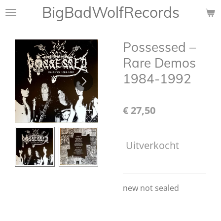
BigBadWolfRecords
Ga
direct
naar
Possessed –
de
hoofdinhoud
Rare Demos
1984-1992
€ 27,50
Uitverkocht
new not sealed