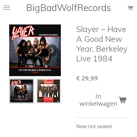
BigBadWolfRecords
Ga
direct
naar
Slayer – Have
de
hoofdinhoud
A Good New
Year, Berkeley
Live 1984
€ 29,99
In
winkelwagen
New not sealed