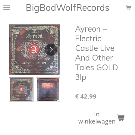
BigBadWolfRecords
Ga
direct
naar
Ayreon –
de
hoofdinhoud
Electric
Castle Live
And Other
Tales GOLD
3lp
€ 42,99
In
winkelwagen