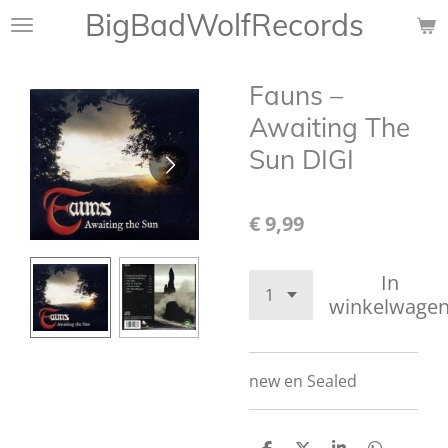
BigBadWolfRecords
Ga
direct
naar
Fauns –
de
hoofdinhoud
Awaiting The
Sun DIGI
€ 9,99
In
winkelwage
new en Sealed