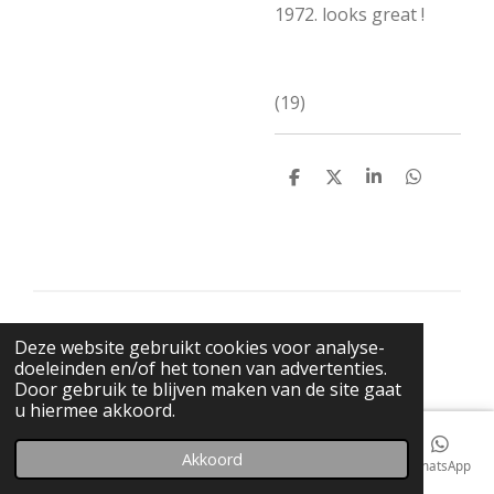
1972. looks great !
(19)
D
D
S
D
e
e
h
e
l
e
a
l
e
l
r
e
n
e
n
© 2021 BigBadWolfRecords
Deze website gebruikt cookies voor analyse-
Powered by
JouwWeb
doeleinden en/of het tonen van advertenties.
Door gebruik te blijven maken van de site gaat
u hiermee akkoord.
Akkoord
E-mailadres
Telefoonnummer
Kaart
Facebook
WhatsApp