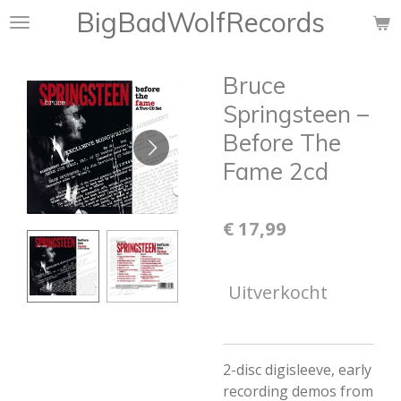
BigBadWolfRecords
Ga
direct
naar
Bruce
de
hoofdinhoud
Springsteen –
Before The
Fame 2cd
€ 17,99
Uitverkocht
2-disc digisleeve, early
recording demos from