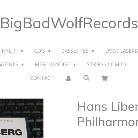
BigBadWolfRecords
VINYL 7"
CD'S
CASSETTES
DVD / LASERD
GAZINES
MERCHANDISE
STRIPS / COMICS
CONTACT
Hans Liber
Philharmo