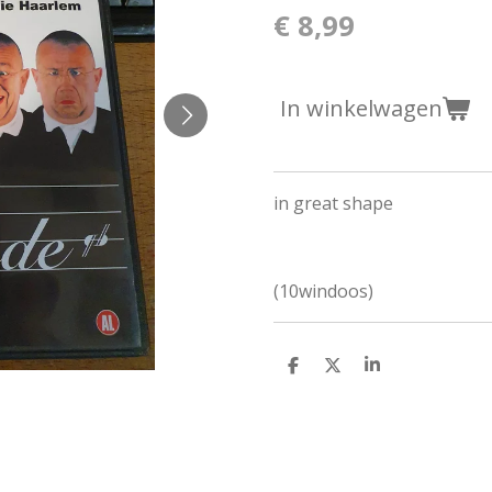
€ 8,99
In winkelwagen
in great shape
(10windoos)
D
D
S
e
e
h
l
e
a
e
l
r
n
e